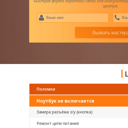
Быстрая форма обратной связи для консультаци
центра.
Ваше
имя
*
Вызвать мастер
Поломки
Ноутбук не включается
Замера разъёма з/у (кнопка)
Ремонт цепи питания