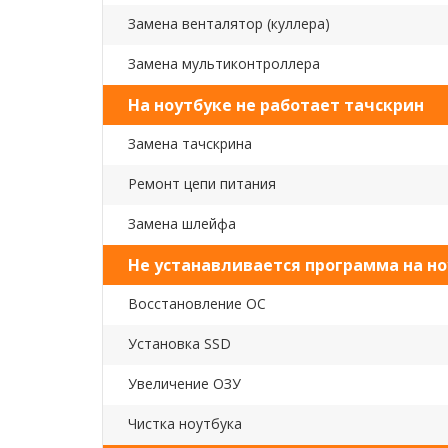
Замена венталятор (куллера)
Замена мультиконтроллера
На ноутбуке не работает тачскрин
Замена тачскрина
Ремонт цепи питания
Замена шлейфа
Не устанавливается программа на но
Восстановление ОС
Установка SSD
Увеличение ОЗУ
Чистка ноутбука