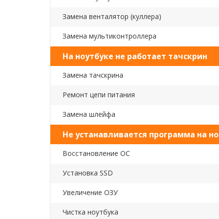
Замена венталятор (куллера)
Замена мультиконтроллера
На ноутбуке не работает тачскрин
Замена тачскрина
Ремонт цепи питания
Замена шлейфа
Не устанавливается программа на но
Восстановление ОС
Установка SSD
Увеличение ОЗУ
Чистка ноутбука