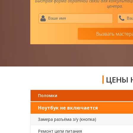
Быстрая форма обратной связи для консультаци
центра.
Ваше
имя
*
Вызвать мастер
ЦЕНЫ Н
Поломки
Ноутбук не включается
Замера разъёма з/у (кнопка)
Ремонт цепи питания