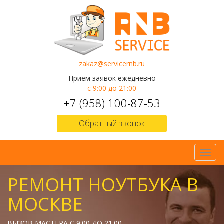
zakaz@servicernb.ru
Приём заявок ежедневно
с 9:00 до 21:00
+7 (958) 100-87-53
Обратный звонок
Toggl
navig
РЕМОНТ НОУТБУКА В
МОСКВЕ
ВЫЗОВ МАСТЕРА С 9:00 ДО 21:00