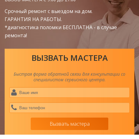
Срочный ремонт с выездом на дом.
ГАРАНТИЯ НА РАБОТЫ.
*диагностика поломки
БЕСПЛАТНА
- в случае
ремонта!
ВЫЗВАТЬ МАСТЕРА
Быстрая форма обратной связи для консультации со
специалистом сервисного центра.
Ва
им
*
Ва
тел
*
Вызвать мастера