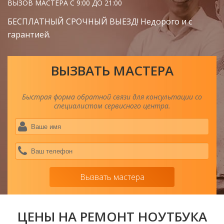
ВЫЗОВ МАСТЕРА С 9:00 ДО 21:00
БЕСПЛАТНЫЙ СРОЧНЫЙ ВЫЕЗД! Недорого и с
гарантией.
ВЫЗВАТЬ МАСТЕРА
Быстрая форма обратной связи для консультации со
специалистом сервисного центра.
Ва
им
*
Ва
тел
*
Вызвать мастера
ЦЕНЫ НА РЕМОНТ НОУТБУКА