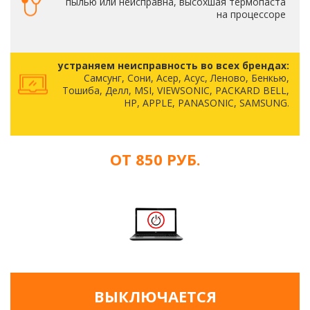
пылью или неисправна, высохшая термопаста
на процессоре
устраняем неисправность во всех брендах:
Самсунг, Сони, Асер, Асус, Леново, Бенкью,
Тошиба, Делл, MSI, VIEWSONIC, PACKARD BELL,
HP, APPLE, PANASONIC, SAMSUNG.
ОТ 850 РУБ.
ВЫКЛЮЧАЕТСЯ