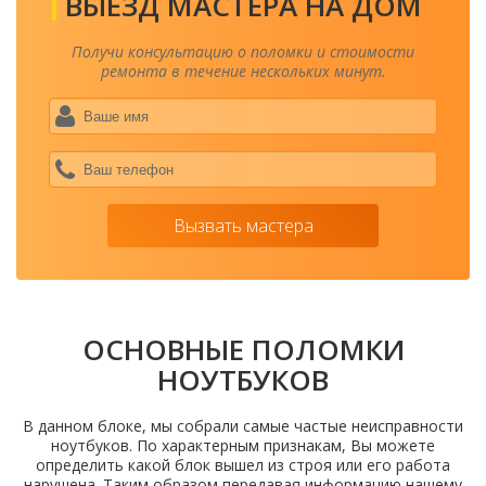
ВЫЕЗД МАСТЕРА НА ДОМ
Получи консультацию о поломки и стоимости
ремонта в течение нескольких минут.
Ваше
имя
*
Ваш
теле
*
Вызвать мастера
ОСНОВНЫЕ ПОЛОМКИ
НОУТБУКОВ
В данном блоке, мы собрали самые частые неисправности
ноутбуков. По характерным признакам, Вы можете
определить какой блок вышел из строя или его работа
нарушена. Таким образом передавая информацию нашему