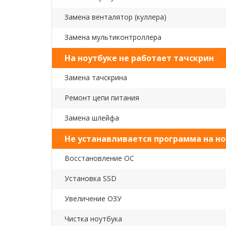
Замена венталятор (куллера)
Замена мультиконтроллера
На ноутбуке не работает тачскрин
Замена тачскрина
Ремонт цепи питания
Замена шлейфа
Не устанавливается программа на но
Восстановление ОС
Установка SSD
Увеличение ОЗУ
Чистка ноутбука