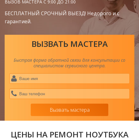
ВЫЗОВ МАСТЕРА С 9:00 ДО 21:00
БЕСПЛАТНЫЙ СРОЧНЫЙ ВЫЕЗД! Недорого и с
гарантией.
ВЫЗВАТЬ МАСТЕРА
Быстрая форма обратной связи для консультации со
специалистом сервисного центра.
Ва
им
*
Ва
тел
*
Вызвать мастера
ЦЕНЫ НА РЕМОНТ НОУТБУКА