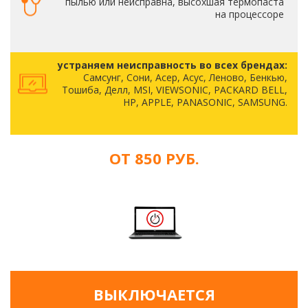
пылью или неисправна, высохшая термопаста
на процессоре
устраняем неисправность во всех брендах:
Самсунг, Сони, Асер, Асус, Леново, Бенкью,
Тошиба, Делл, MSI, VIEWSONIC, PACKARD BELL,
HP, APPLE, PANASONIC, SAMSUNG.
ОТ 850 РУБ.
ВЫКЛЮЧАЕТСЯ