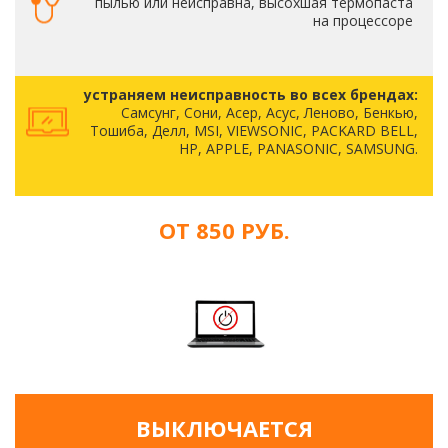
пылью или неисправна, высохшая термопаста
на процессоре
устраняем неисправность во всех брендах:
Самсунг, Сони, Асер, Асус, Леново, Бенкью,
Тошиба, Делл, MSI, VIEWSONIC, PACKARD BELL,
HP, APPLE, PANASONIC, SAMSUNG.
ОТ 850 РУБ.
ВЫКЛЮЧАЕТСЯ