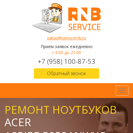
zakaz@servicernb.ru
Приём заявок ежедневно
с 9:00 до 21:00
+7 (958) 100-87-53
Обратный звонок
Toggl
navig
РЕМОНТ НОУТБУКОВ
ACER