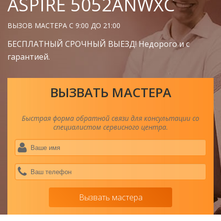
ASPIRE 5052ANWXC
ВЫЗОВ МАСТЕРА С 9:00 ДО 21:00
БЕСПЛАТНЫЙ СРОЧНЫЙ ВЫЕЗД! Недорого и с
гарантией.
ВЫЗВАТЬ МАСТЕРА
Быстрая форма обратной связи для консультации со
специалистом сервисного центра.
Ва
им
*
Ва
тел
*
Вызвать мастера