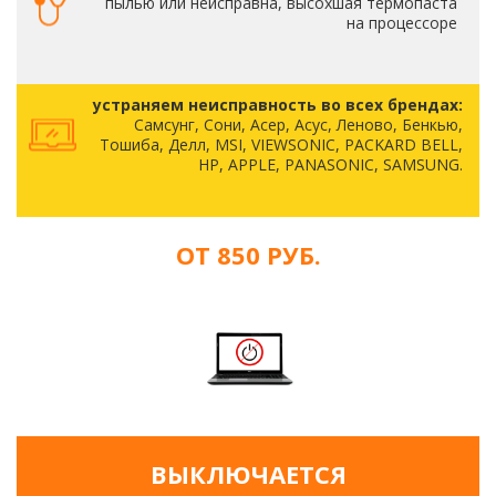
пылью или неисправна, высохшая термопаста
на процессоре
устраняем неисправность во всех брендах:
Самсунг, Сони, Асер, Асус, Леново, Бенкью,
Тошиба, Делл, MSI, VIEWSONIC, PACKARD BELL,
HP, APPLE, PANASONIC, SAMSUNG.
ОТ 850 РУБ.
ВЫКЛЮЧАЕТСЯ