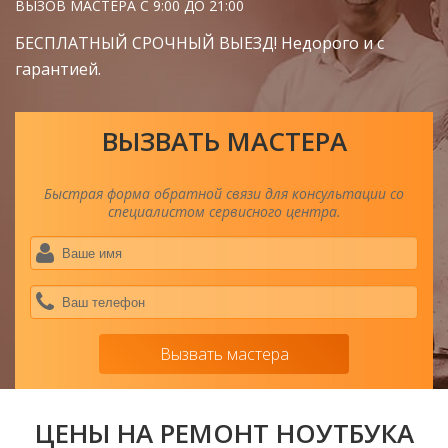
ВЫЗОВ МАСТЕРА С 9:00 ДО 21:00
БЕСПЛАТНЫЙ СРОЧНЫЙ ВЫЕЗД! Недорого и с
гарантией.
ВЫЗВАТЬ МАСТЕРА
Быстрая форма обратной связи для консультации со
специалистом сервисного центра.
Ва
им
*
Ва
тел
*
Вызвать мастера
ЦЕНЫ НА РЕМОНТ НОУТБУКА