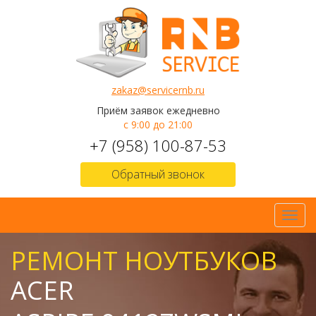
zakaz@servicernb.ru
Приём заявок ежедневно
с 9:00 до 21:00
+7 (958) 100-87-53
Обратный звонок
Toggl
navig
РЕМОНТ НОУТБУКОВ
ACER