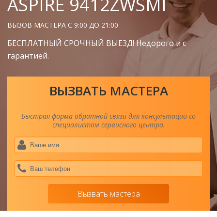
ASPIRE 9412ZWSMI
ВЫЗОВ МАСТЕРА С 9:00 ДО 21:00
БЕСПЛАТНЫЙ СРОЧНЫЙ ВЫЕЗД! Недорого и с
гарантией.
ВЫЗВАТЬ МАСТЕРА
Быстрая форма обратной связи для консультации со
специалистом сервисного центра.
Ва
им
*
Ва
тел
*
Вызвать мастера