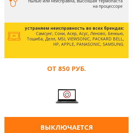
пылью или неисправна, высохшая термопаста
на процессоре
устраняем неисправность во всех брендах:
Самсунг, Сони, Асер, Асус, Леново, Бенкью,
Тошиба, Делл, MSI, VIEWSONIC, PACKARD BELL,
HP, APPLE, PANASONIC, SAMSUNG.
ОТ 850 РУБ.
ВЫКЛЮЧАЕТСЯ