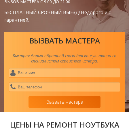
ВЫЗОВ МАСТЕРА С 9:00 ДО 21:00
БЕСПЛАТНЫЙ СРОЧНЫЙ ВЫЕЗД! Недорого и с
гарантией.
ВЫЗВАТЬ МАСТЕРА
Быстрая форма обратной связи для консультации со
специалистом сервисного центра.
Ва
им
*
Ва
тел
*
Вызвать мастера
ЦЕНЫ НА РЕМОНТ НОУТБУКА