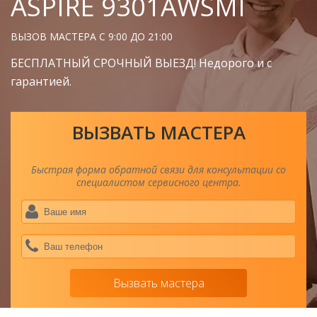
ASPIRE 9301AWSMI
ВЫЗОВ МАСТЕРА С 9:00 ДО 21:00
БЕСПЛАТНЫЙ СРОЧНЫЙ ВЫЕЗД! Недорого и с
гарантией.
ВЫЗВАТЬ МАСТЕРА
Быстрая форма обратной связи для консультации со
специалистом сервисного центра.
Ва
им
*
Ва
тел
*
Вызвать мастера