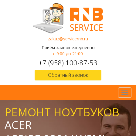
zakaz@servicernb.ru
Приём заявок ежедневно
с 9:00 до 21:00
+7 (958) 100-87-53
Обратный звонок
Toggl
navig
РЕМОНТ НОУТБУКОВ
ACER