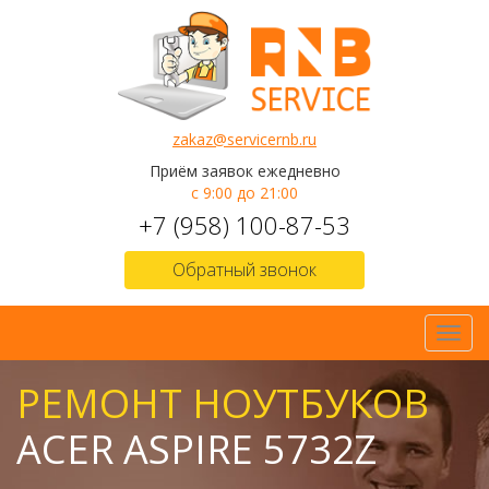
zakaz@servicernb.ru
Приём заявок ежедневно
с 9:00 до 21:00
+7 (958) 100-87-53
Обратный звонок
Toggl
navig
РЕМОНТ НОУТБУКОВ
ACER ASPIRE 5732Z