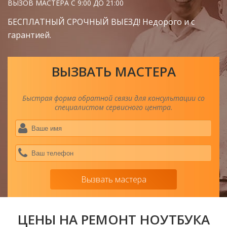
ВЫЗОВ МАСТЕРА С 9:00 ДО 21:00
БЕСПЛАТНЫЙ СРОЧНЫЙ ВЫЕЗД! Недорого и с
гарантией.
ВЫЗВАТЬ МАСТЕРА
Быстрая форма обратной связи для консультации со
специалистом сервисного центра.
Ва
им
*
Ва
тел
*
Вызвать мастера
ЦЕНЫ НА РЕМОНТ НОУТБУКА