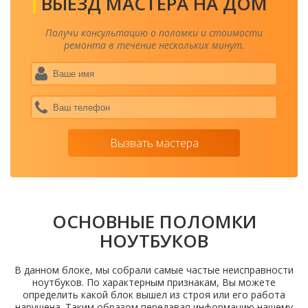
ВЫЕЗД МАСТЕРА НА ДОМ
Получи консультацию о поломки и стоимости
ремонта в течение нескольких минут.
Ваше
имя
*
Ваш
теле
*
Вызвать мастера
ОСНОВНЫЕ ПОЛОМКИ
НОУТБУКОВ
В данном блоке, мы собрали самые частые неисправности
ноутбуков. По характерным признакам, Вы можете
определить какой блок вышел из строя или его работа
нарушена. Таким образом передавая информацию нашему