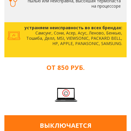
пылью или неисправна, высохшая термопаста
на процессоре
устраняем неисправность во всех брендах:
Самсунг, Сони, Асер, Асус, Леново, Бенкью,
Тошиба, Делл, MSI, VIEWSONIC, PACKARD BELL,
HP, APPLE, PANASONIC, SAMSUNG.
ОТ 850 РУБ.
ВЫКЛЮЧАЕТСЯ