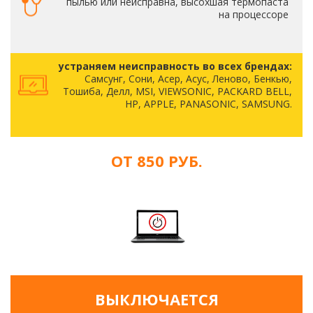
пылью или неисправна, высохшая термопаста
на процессоре
устраняем неисправность во всех брендах:
Самсунг, Сони, Асер, Асус, Леново, Бенкью,
Тошиба, Делл, MSI, VIEWSONIC, PACKARD BELL,
HP, APPLE, PANASONIC, SAMSUNG.
ОТ 850 РУБ.
ВЫКЛЮЧАЕТСЯ