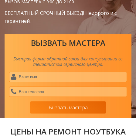
ВЫЗОВ МАСТЕРА С 9:00 ДО 21:00
БЕСПЛАТНЫЙ СРОЧНЫЙ ВЫЕЗД! Недорого и с
гарантией.
ВЫЗВАТЬ МАСТЕРА
Быстрая форма обратной связи для консультации со
специалистом сервисного центра.
Ва
им
*
Ва
тел
*
Вызвать мастера
ЦЕНЫ НА РЕМОНТ НОУТБУКА