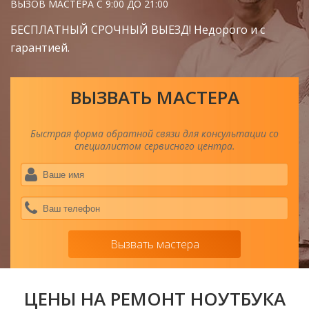
ВЫЗОВ МАСТЕРА С 9:00 ДО 21:00
БЕСПЛАТНЫЙ СРОЧНЫЙ ВЫЕЗД! Недорого и с
гарантией.
ВЫЗВАТЬ МАСТЕРА
Быстрая форма обратной связи для консультации со
специалистом сервисного центра.
Ва
им
*
Ва
тел
*
Вызвать мастера
ЦЕНЫ НА РЕМОНТ НОУТБУКА