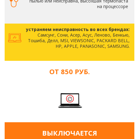
пылью или неисправна, высохшая термопаста
на процессоре
устраняем неисправность во всех брендах:
Самсунг, Сони, Асер, Асус, Леново, Бенкью,
Тошиба, Делл, MSI, VIEWSONIC, PACKARD BELL,
HP, APPLE, PANASONIC, SAMSUNG.
ОТ 850 РУБ.
ВЫКЛЮЧАЕТСЯ