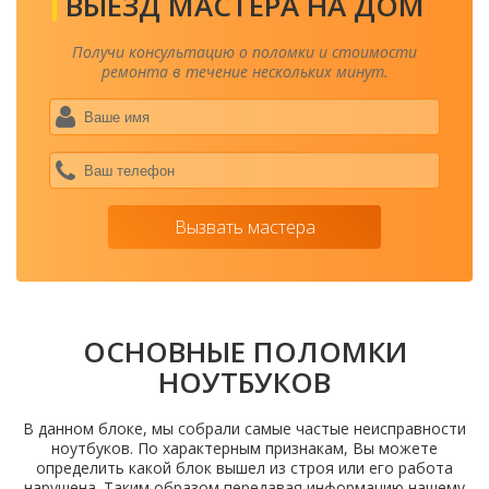
ВЫЕЗД МАСТЕРА НА ДОМ
Получи консультацию о поломки и стоимости
ремонта в течение нескольких минут.
Ваше
имя
*
Ваш
теле
*
Вызвать мастера
ОСНОВНЫЕ ПОЛОМКИ
НОУТБУКОВ
В данном блоке, мы собрали самые частые неисправности
ноутбуков. По характерным признакам, Вы можете
определить какой блок вышел из строя или его работа
нарушена. Таким образом передавая информацию нашему