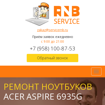
zakaz@servicernb.ru
Приём заявок ежедневно
с 9:00 до 21:00
+7 (958) 100-87-53
Обратный звонок
Toggl
navig
РЕМОНТ НОУТБУКОВ
ACER ASPIRE 6935G