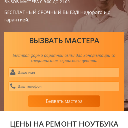
ВЫЗОВ МАСТЕРА С 9:00 ДО 21:00
БЕСПЛАТНЫЙ СРОЧНЫЙ ВЫЕЗД! Недорого и с
гарантией.
ВЫЗВАТЬ МАСТЕРА
Быстрая форма обратной связи для консультации со
специалистом сервисного центра.
Ва
им
*
Ва
тел
*
Вызвать мастера
ЦЕНЫ НА РЕМОНТ НОУТБУКА