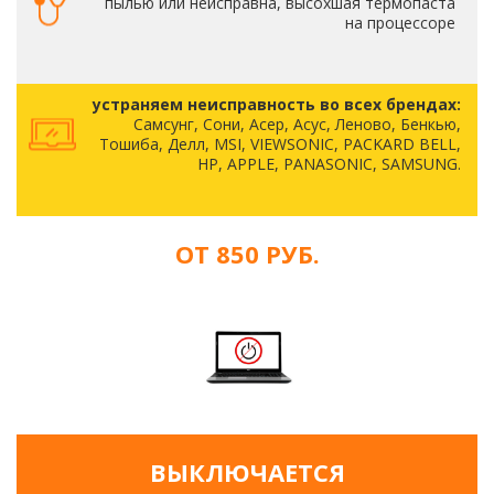
пылью или неисправна, высохшая термопаста
на процессоре
устраняем неисправность во всех брендах:
Самсунг, Сони, Асер, Асус, Леново, Бенкью,
Тошиба, Делл, MSI, VIEWSONIC, PACKARD BELL,
HP, APPLE, PANASONIC, SAMSUNG.
ОТ 850 РУБ.
ВЫКЛЮЧАЕТСЯ