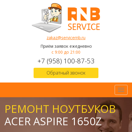
zakaz@servicernb.ru
Приём заявок ежедневно
с 9:00 до 21:00
+7 (958) 100-87-53
Обратный звонок
Toggl
navig
РЕМОНТ НОУТБУКОВ
ACER ASPIRE 1650Z