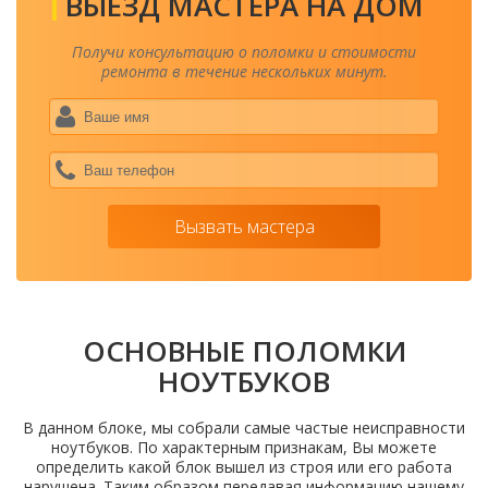
ВЫЕЗД МАСТЕРА НА ДОМ
Получи консультацию о поломки и стоимости
ремонта в течение нескольких минут.
Ваше
имя
*
Ваш
теле
*
Вызвать мастера
ОСНОВНЫЕ ПОЛОМКИ
НОУТБУКОВ
В данном блоке, мы собрали самые частые неисправности
ноутбуков. По характерным признакам, Вы можете
определить какой блок вышел из строя или его работа
нарушена. Таким образом передавая информацию нашему