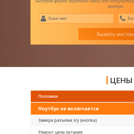
Быстрая форма обратной связи для консультаци
центра.
Ваше
имя
*
Вызвать мастер
ЦЕНЫ 
Поломки
Ноутбук не включается
Замера разъёма з/у (кнопка)
Ремонт цепи питания