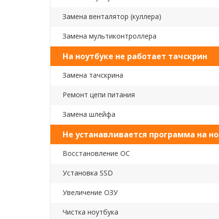
Замена венталятор (куллера)
Замена мультиконтроллера
На ноутбуке не работает тачскрин
Замена тачскрина
Ремонт цепи питания
Замена шлейфа
Не устанавливается программа на но
Восстановление ОС
Установка SSD
Увеличение ОЗУ
Чистка ноутбука