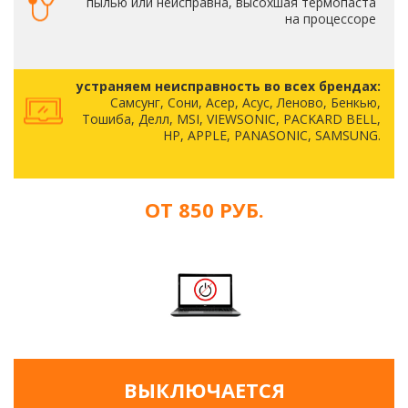
пылью или неисправна, высохшая термопаста
на процессоре
устраняем неисправность во всех брендах:
Самсунг, Сони, Асер, Асус, Леново, Бенкью,
Тошиба, Делл, MSI, VIEWSONIC, PACKARD BELL,
HP, APPLE, PANASONIC, SAMSUNG.
ОТ 850 РУБ.
ВЫКЛЮЧАЕТСЯ