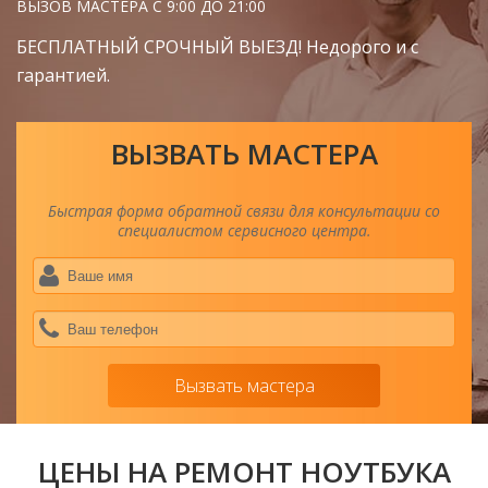
ВЫЗОВ МАСТЕРА С 9:00 ДО 21:00
БЕСПЛАТНЫЙ СРОЧНЫЙ ВЫЕЗД! Недорого и с
гарантией.
ВЫЗВАТЬ МАСТЕРА
Быстрая форма обратной связи для консультации со
специалистом сервисного центра.
Ва
им
*
Ва
тел
*
Вызвать мастера
ЦЕНЫ НА РЕМОНТ НОУТБУКА