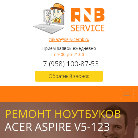
zakaz@servicernb.ru
Приём заявок ежедневно
с 9:00 до 21:00
+7 (958) 100-87-53
Обратный звонок
Toggl
navig
РЕМОНТ НОУТБУКОВ
ACER ASPIRE V5-123