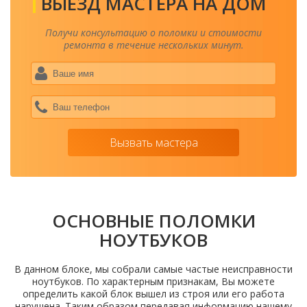
ВЫЕЗД МАСТЕРА НА ДОМ
Получи консультацию о поломки и стоимости
ремонта в течение нескольких минут.
Ваше
имя
*
Ваш
теле
*
Вызвать мастера
ОСНОВНЫЕ ПОЛОМКИ
НОУТБУКОВ
В данном блоке, мы собрали самые частые неисправности
ноутбуков. По характерным признакам, Вы можете
определить какой блок вышел из строя или его работа
нарушена. Таким образом передавая информацию нашему