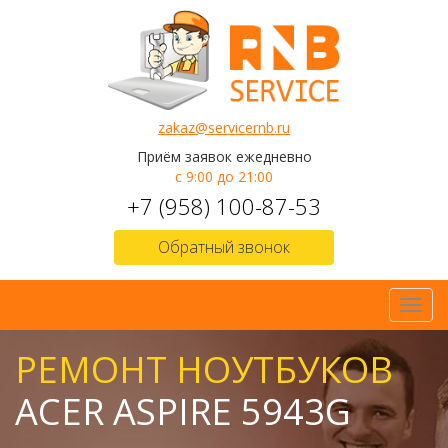
zakaz@servicernb.ru
Приём заявок ежедневно
с 9:00 до 21:00
+7 (958) 100-87-53
Обратный звонок
Toggl
navig
РЕМОНТ НОУТБУКОВ
ACER ASPIRE 5943G