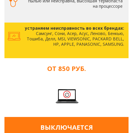
пылью или неисправна, высохшая термопаста
на процессоре
устраняем неисправность во всех брендах:
Самсунг, Сони, Асер, Асус, Леново, Бенкью,
Тошиба, Делл, MSI, VIEWSONIC, PACKARD BELL,
HP, APPLE, PANASONIC, SAMSUNG.
ОТ 850 РУБ.
ВЫКЛЮЧАЕТСЯ