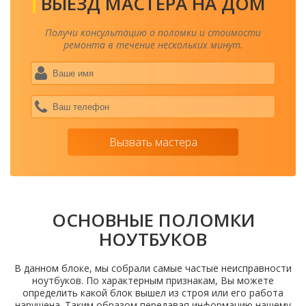
ВЫЕЗД МАСТЕРА НА ДОМ
Получи консультацию о поломки и стоимости
ремонта в течение нескольких минут.
Ваше
имя
*
Ваш
теле
*
Вызвать мастера
ОСНОВНЫЕ ПОЛОМКИ
НОУТБУКОВ
В данном блоке, мы собрали самые частые неисправности
ноутбуков. По характерным признакам, Вы можете
определить какой блок вышел из строя или его работа
нарушена. Таким образом передавая информацию нашему