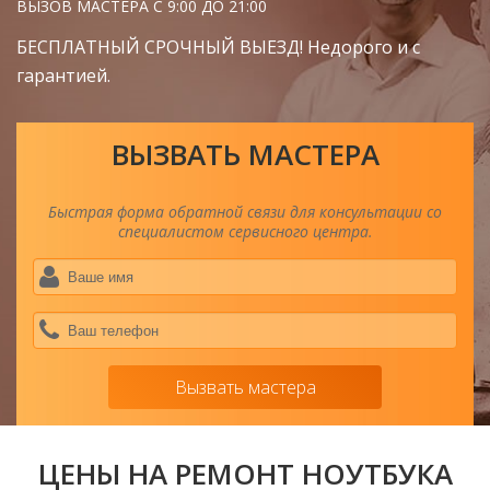
ВЫЗОВ МАСТЕРА С 9:00 ДО 21:00
БЕСПЛАТНЫЙ СРОЧНЫЙ ВЫЕЗД! Недорого и с
гарантией.
ВЫЗВАТЬ МАСТЕРА
Быстрая форма обратной связи для консультации со
специалистом сервисного центра.
Ва
им
*
Ва
тел
*
Вызвать мастера
ЦЕНЫ НА РЕМОНТ НОУТБУКА