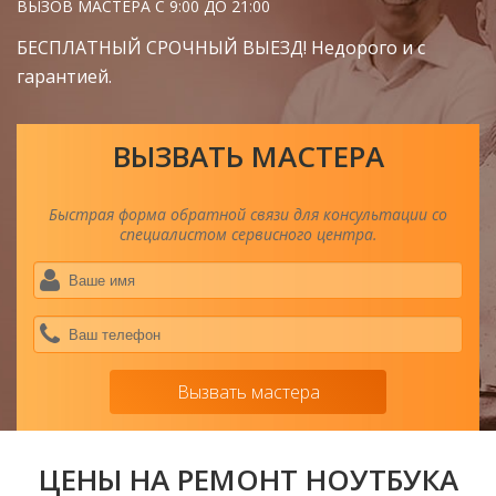
ВЫЗОВ МАСТЕРА С 9:00 ДО 21:00
БЕСПЛАТНЫЙ СРОЧНЫЙ ВЫЕЗД! Недорого и с
гарантией.
ВЫЗВАТЬ МАСТЕРА
Быстрая форма обратной связи для консультации со
специалистом сервисного центра.
Ва
им
*
Ва
тел
*
Вызвать мастера
ЦЕНЫ НА РЕМОНТ НОУТБУКА