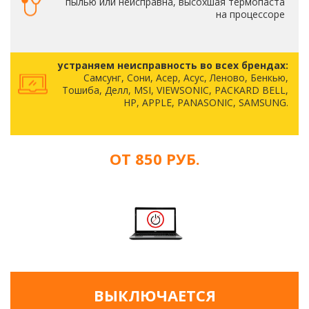
пылью или неисправна, высохшая термопаста
на процессоре
устраняем неисправность во всех брендах:
Самсунг, Сони, Асер, Асус, Леново, Бенкью,
Тошиба, Делл, MSI, VIEWSONIC, PACKARD BELL,
HP, APPLE, PANASONIC, SAMSUNG.
ОТ 850 РУБ.
ВЫКЛЮЧАЕТСЯ