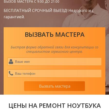
ВЫЗОВ МАСТЕРА С 9:00 ДО 21:00
БЕСПЛАТНЫЙ СРОЧНЫЙ ВЫЕЗД! Недорого и с
гарантией.
ВЫЗВАТЬ МАСТЕРА
Быстрая форма обратной связи для консультации со
специалистом сервисного центра.
Ва
им
*
Ва
тел
*
Вызвать мастера
ЦЕНЫ НА РЕМОНТ НОУТБУКА