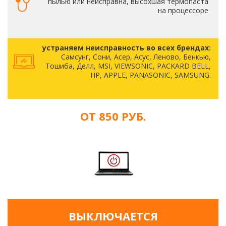
пылью или неисправна, высохшая термопаста
на процессоре
устраняем неисправность во всех брендах:
Самсунг, Сони, Асер, Асус, Леново, Бенкью,
Тошиба, Делл, MSI, VIEWSONIC, PACKARD BELL,
HP, APPLE, PANASONIC, SAMSUNG.
ОТ 850 РУБ.
ВЫКЛЮЧАЕТСЯ