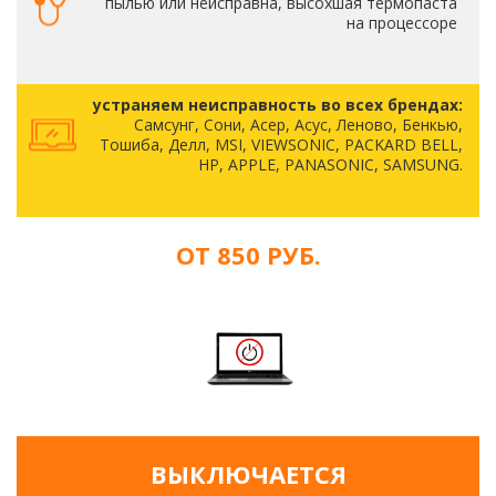
пылью или неисправна, высохшая термопаста
на процессоре
устраняем неисправность во всех брендах:
Самсунг, Сони, Асер, Асус, Леново, Бенкью,
Тошиба, Делл, MSI, VIEWSONIC, PACKARD BELL,
HP, APPLE, PANASONIC, SAMSUNG.
ОТ 850 РУБ.
ВЫКЛЮЧАЕТСЯ