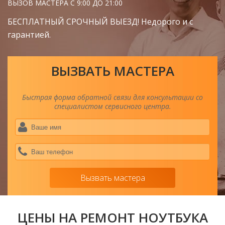
ВЫЗОВ МАСТЕРА С 9:00 ДО 21:00
БЕСПЛАТНЫЙ СРОЧНЫЙ ВЫЕЗД! Недорого и с
гарантией.
ВЫЗВАТЬ МАСТЕРА
Быстрая форма обратной связи для консультации со
специалистом сервисного центра.
Ва
им
*
Ва
тел
*
Вызвать мастера
ЦЕНЫ НА РЕМОНТ НОУТБУКА