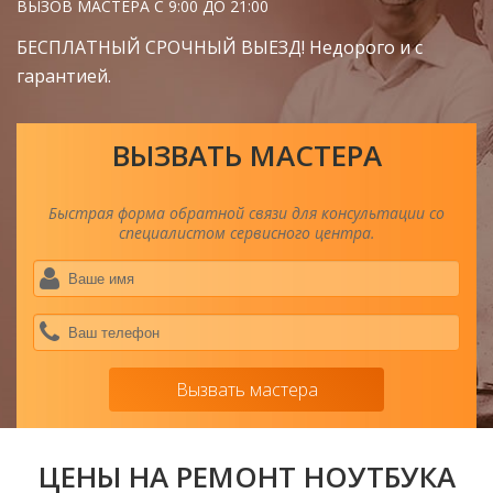
ВЫЗОВ МАСТЕРА С 9:00 ДО 21:00
БЕСПЛАТНЫЙ СРОЧНЫЙ ВЫЕЗД! Недорого и с
гарантией.
ВЫЗВАТЬ МАСТЕРА
Быстрая форма обратной связи для консультации со
специалистом сервисного центра.
Ва
им
*
Ва
тел
*
Вызвать мастера
ЦЕНЫ НА РЕМОНТ НОУТБУКА