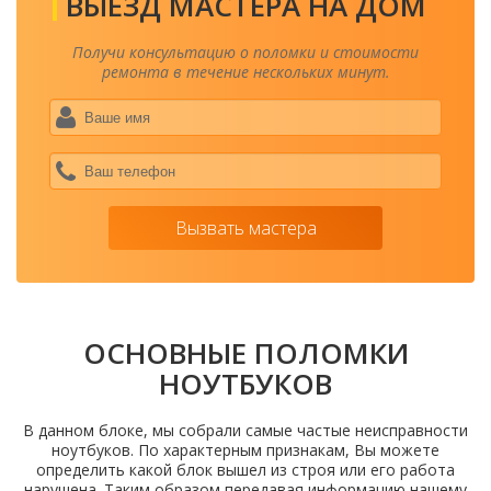
ВЫЕЗД МАСТЕРА НА ДОМ
Получи консультацию о поломки и стоимости
ремонта в течение нескольких минут.
Ваше
имя
*
Ваш
теле
*
Вызвать мастера
ОСНОВНЫЕ ПОЛОМКИ
НОУТБУКОВ
В данном блоке, мы собрали самые частые неисправности
ноутбуков. По характерным признакам, Вы можете
определить какой блок вышел из строя или его работа
нарушена. Таким образом передавая информацию нашему