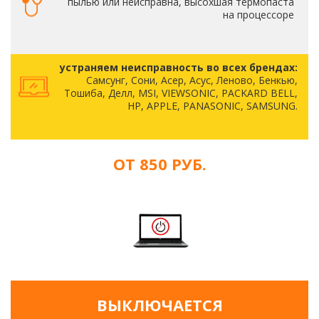
пылью или неисправна, высохшая термопаста
на процессоре
устраняем неисправность во всех брендах:
Самсунг, Сони, Асер, Асус, Леново, Бенкью,
Тошиба, Делл, MSI, VIEWSONIC, PACKARD BELL,
HP, APPLE, PANASONIC, SAMSUNG.
ОТ 850 РУБ.
ВЫКЛЮЧАЕТСЯ