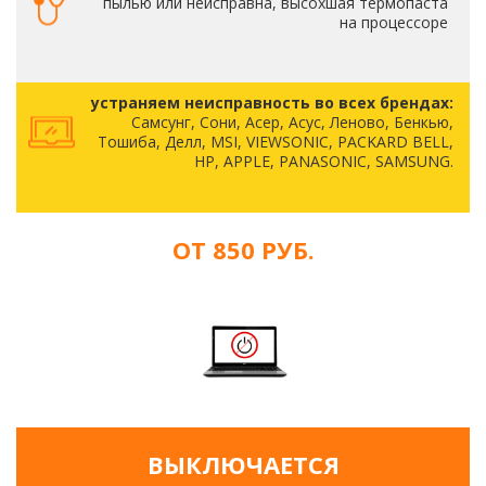
пылью или неисправна, высохшая термопаста
на процессоре
устраняем неисправность во всех брендах:
Самсунг, Сони, Асер, Асус, Леново, Бенкью,
Тошиба, Делл, MSI, VIEWSONIC, PACKARD BELL,
HP, APPLE, PANASONIC, SAMSUNG.
ОТ 850 РУБ.
ВЫКЛЮЧАЕТСЯ