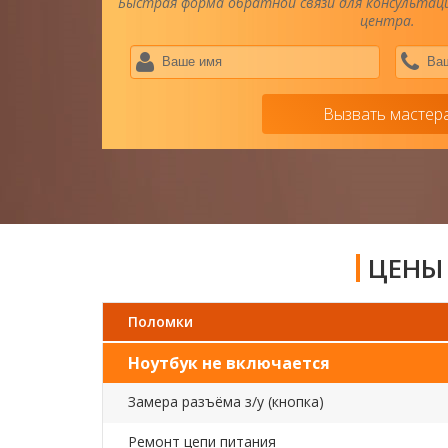
Быстрая форма обратной связи для консультаци
центра.
Ваше
имя
*
Вызвать мастер
ЦЕНЫ 
Поломки
Ноутбук не включается
Замера разъёма з/у (кнопка)
Ремонт цепи питания