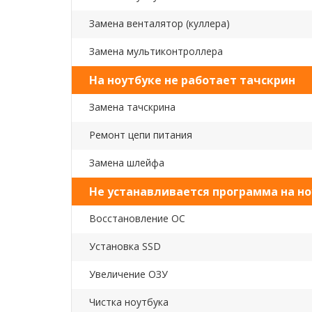
Замена венталятор (куллера)
Замена мультиконтроллера
На ноутбуке не работает тачскрин
Замена тачскрина
Ремонт цепи питания
Замена шлейфа
Не устанавливается программа на но
Восстановление ОС
Установка SSD
Увеличение ОЗУ
Чистка ноутбука