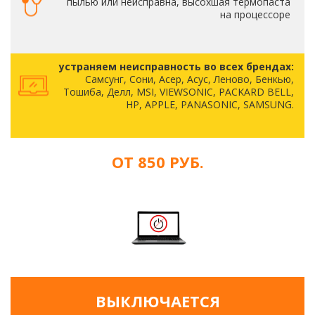
пылью или неисправна, высохшая термопаста
на процессоре
устраняем неисправность во всех брендах:
Самсунг, Сони, Асер, Асус, Леново, Бенкью,
Тошиба, Делл, MSI, VIEWSONIC, PACKARD BELL,
HP, APPLE, PANASONIC, SAMSUNG.
ОТ 850 РУБ.
ВЫКЛЮЧАЕТСЯ