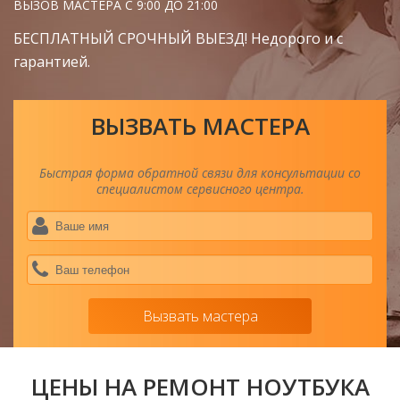
ВЫЗОВ МАСТЕРА С 9:00 ДО 21:00
БЕСПЛАТНЫЙ СРОЧНЫЙ ВЫЕЗД! Недорого и с
гарантией.
ВЫЗВАТЬ МАСТЕРА
Быстрая форма обратной связи для консультации со
специалистом сервисного центра.
Ва
им
*
Ва
тел
*
Вызвать мастера
ЦЕНЫ НА РЕМОНТ НОУТБУКА