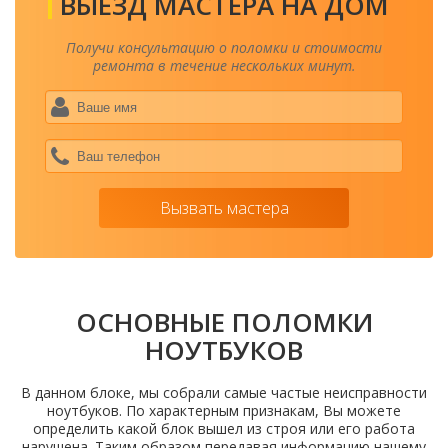
ВЫЕЗД МАСТЕРА НА ДОМ
Получи консультацию о поломки и стоимости
ремонта в течение нескольких минут.
Ваше
имя
*
Ваш
теле
*
Вызвать мастера
ОСНОВНЫЕ ПОЛОМКИ
НОУТБУКОВ
В данном блоке, мы собрали самые частые неисправности
ноутбуков. По характерным признакам, Вы можете
определить какой блок вышел из строя или его работа
нарушена. Таким образом передавая информацию нашему