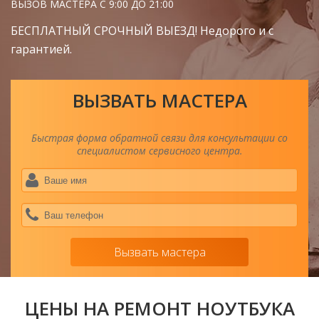
ВЫЗОВ МАСТЕРА С 9:00 ДО 21:00
БЕСПЛАТНЫЙ СРОЧНЫЙ ВЫЕЗД! Недорого и с
гарантией.
ВЫЗВАТЬ МАСТЕРА
Быстрая форма обратной связи для консультации со
специалистом сервисного центра.
Ва
им
*
Ва
тел
*
Вызвать мастера
ЦЕНЫ НА РЕМОНТ НОУТБУКА