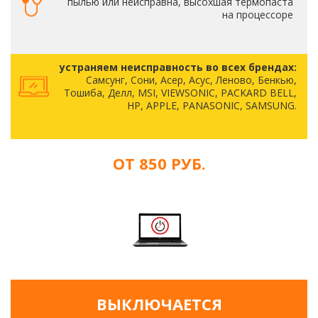
пылью или неисправна, высохшая термопаста
на процессоре
устраняем неисправность во всех брендах:
Самсунг, Сони, Асер, Асус, Леново, Бенкью,
Тошиба, Делл, MSI, VIEWSONIC, PACKARD BELL,
HP, APPLE, PANASONIC, SAMSUNG.
ОТ 850 РУБ.
ВЫКЛЮЧАЕТСЯ