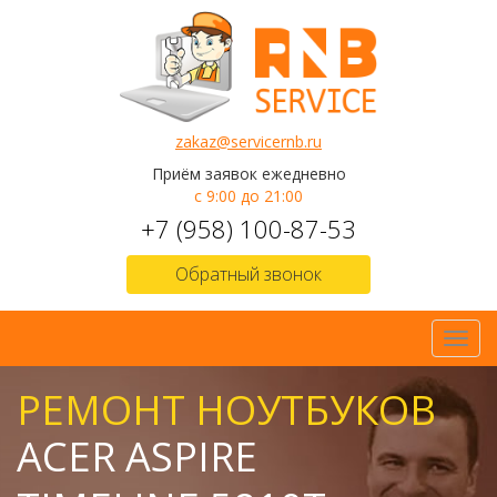
zakaz@servicernb.ru
Приём заявок ежедневно
с 9:00 до 21:00
+7 (958) 100-87-53
Обратный звонок
Toggl
navig
РЕМОНТ НОУТБУКОВ
ACER ASPIRE