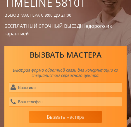
TIMELINE 5810T
ВЫЗОВ МАСТЕРА С 9:00 ДО 21:00
БЕСПЛАТНЫЙ СРОЧНЫЙ ВЫЕЗД! Недорого и с
гарантией.
ВЫЗВАТЬ МАСТЕРА
Быстрая форма обратной связи для консультации со
специалистом сервисного центра.
Ва
им
*
Ва
тел
*
Вызвать мастера