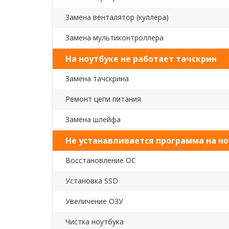
Замена венталятор (куллера)
Замена мультиконтроллера
На ноутбуке не работает тачскрин
Замена тачскрина
Ремонт цепи питания
Замена шлейфа
Не устанавливается программа на но
Восстановление ОС
Установка SSD
Увеличение ОЗУ
Чистка ноутбука