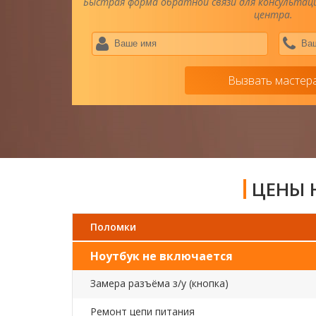
Быстрая форма обратной связи для консультаци
центра.
Ваше
имя
*
Вызвать мастер
ЦЕНЫ Н
Поломки
Ноутбук не включается
Замера разъёма з/у (кнопка)
Ремонт цепи питания