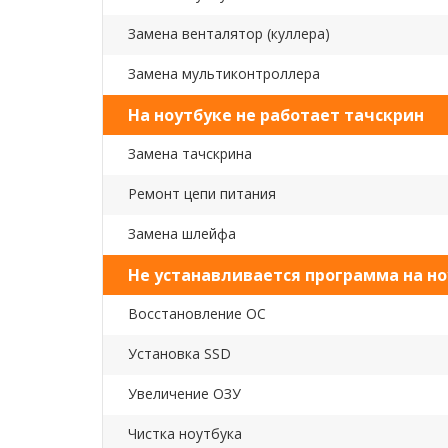
Замена венталятор (куллера)
Замена мультиконтроллера
На ноутбуке не работает тачскрин
Замена тачскрина
Ремонт цепи питания
Замена шлейфа
Не устанавливается программа на но
Восстановление ОС
Установка SSD
Увеличение ОЗУ
Чистка ноутбука