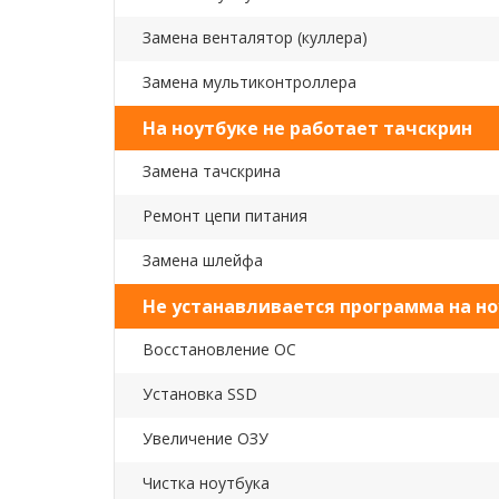
Замена венталятор (куллера)
Замена мультиконтроллера
На ноутбуке не работает тачскрин
Замена тачскрина
Ремонт цепи питания
Замена шлейфа
Не устанавливается программа на но
Восстановление ОС
Установка SSD
Увеличение ОЗУ
Чистка ноутбука