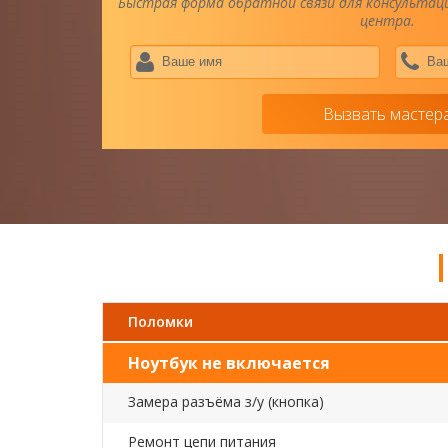
Быстрая форма обратной связи для консультаци
центра.
Ваше
имя
*
Вызвать мастер
Поломки
Ноутбук не включается
Замера разъёма з/у (кнопка)
Ремонт цепи питания