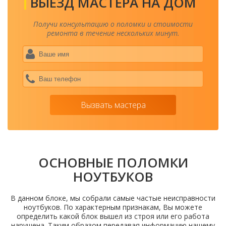
ВЫЕЗД МАСТЕРА НА ДОМ
Получи консультацию о поломки и стоимости
ремонта в течение нескольких минут.
Ваше
имя
*
Ваш
теле
*
Вызвать мастера
ОСНОВНЫЕ ПОЛОМКИ
НОУТБУКОВ
В данном блоке, мы собрали самые частые неисправности
ноутбуков. По характерным признакам, Вы можете
определить какой блок вышел из строя или его работа
нарушена. Таким образом передавая информацию нашему