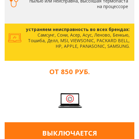
пылью или неисправна, высохшая термопаста
на процессоре
устраняем неисправность во всех брендах:
Самсунг, Сони, Асер, Асус, Леново, Бенкью,
Тошиба, Делл, MSI, VIEWSONIC, PACKARD BELL,
HP, APPLE, PANASONIC, SAMSUNG.
ОТ 850 РУБ.
ВЫКЛЮЧАЕТСЯ