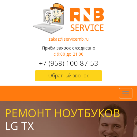
zakaz@servicernb.ru
Приём заявок ежедневно
с 9:00 до 21:00
+7 (958) 100-87-53
Обратный звонок
Toggl
navig
РЕМОНТ НОУТБУКОВ
LG TX