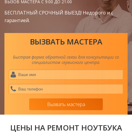
ВЫЗОВ МАСТЕРА С 9:00 ДО 21:00
БЕСПЛАТНЫЙ СРОЧНЫЙ ВЫЕЗД! Недорого и с
гарантией.
ВЫЗВАТЬ МАСТЕРА
Быстрая форма обратной связи для консультации со
специалистом сервисного центра.
Ва
им
*
Ва
тел
*
Вызвать мастера
ЦЕНЫ НА РЕМОНТ НОУТБУКА