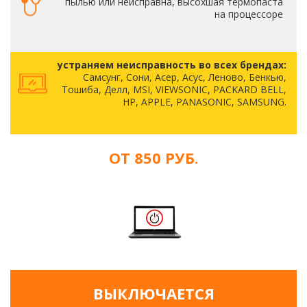
пылью или неисправна, высохшая термопаста
на процессоре
устраняем неисправность во всех брендах:
Самсунг, Сони, Асер, Асус, Леново, Бенкью,
Тошиба, Делл, MSI, VIEWSONIC, PACKARD BELL,
HP, APPLE, PANASONIC, SAMSUNG.
ОТ 850 РУБ.
ВЫКЛЮЧАЕТСЯ