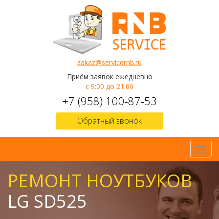
zakaz@servicernb.ru
Приём заявок ежедневно
с 9:00 до 21:00
+7 (958) 100-87-53
Обратный звонок
Toggl
navig
РЕМОНТ НОУТБУКОВ
LG SD525