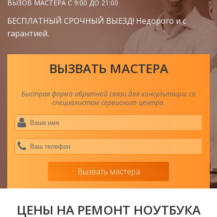
ВЫЗОВ МАСТЕРА С 9:00 ДО 21:00
БЕСПЛАТНЫЙ СРОЧНЫЙ ВЫЕЗД! Недорого и с
гарантией.
ВЫЗВАТЬ МАСТЕРА
Быстрая форма обратной связи для консультации со
специалистом сервисного центра.
Ва
им
*
Ва
тел
*
Вызвать мастера
ЦЕНЫ НА РЕМОНТ НОУТБУКА