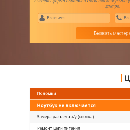
Быстрая форма обратной связи для консультаци
центра.
Ваше
имя
*
Вызвать мастер
Ц
Поломки
Ноутбук не включается
Замера разъёма з/у (кнопка)
Ремонт цепи питания