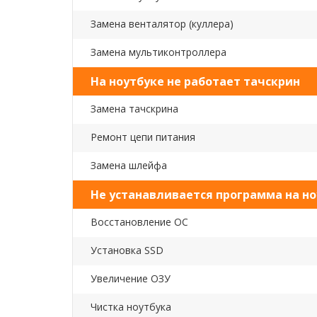
Замена венталятор (куллера)
Замена мультиконтроллера
На ноутбуке не работает тачскрин
Замена тачскрина
Ремонт цепи питания
Замена шлейфа
Не устанавливается программа на но
Восстановление ОС
Установка SSD
Увеличение ОЗУ
Чистка ноутбука