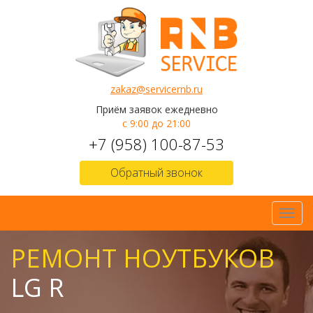
zakaz@servicernb.ru
Приём заявок ежедневно
с 9:00 до 21:00
+7 (958) 100-87-53
Обратный звонок
Toggl
navig
РЕМОНТ НОУТБУКОВ
LG R