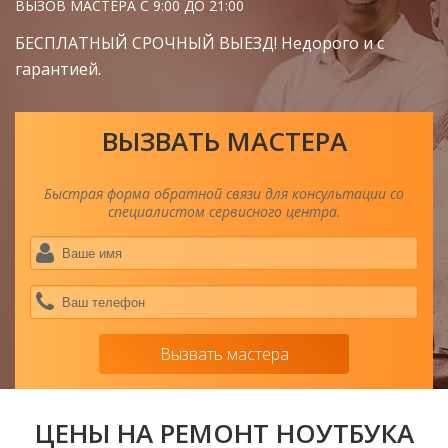
ВЫЗОВ МАСТЕРА С 9:00 ДО 21:00
БЕСПЛАТНЫЙ СРОЧНЫЙ ВЫЕЗД! Недорого и с
гарантией.
ВЫЗВАТЬ МАСТЕРА
Быстрая форма обратной связи для консультации со
специалистом сервисного центра.
Ва
им
*
Ва
тел
*
Вызвать мастера
ЦЕНЫ НА РЕМОНТ НОУТБУКА