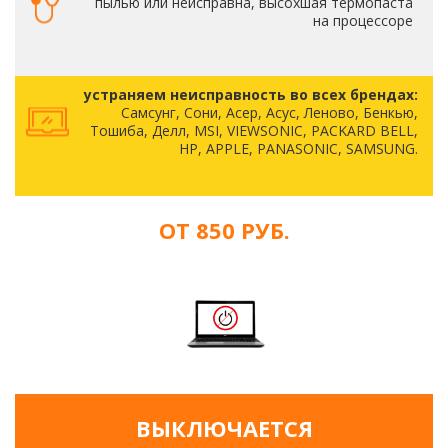
пылью или неисправна, высохшая термопаста
на процессоре
устраняем неисправность во всех брендах:
Самсунг, Сони, Асер, Асус, Леново, Бенкью,
Тошиба, Делл, MSI, VIEWSONIC, PACKARD BELL,
HP, APPLE, PANASONIC, SAMSUNG.
ОТ 850 РУБ.
ВЫКЛЮЧАЕТСЯ