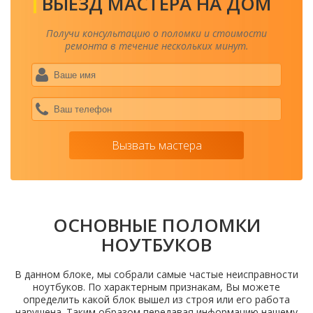
ВЫЕЗД МАСТЕРА НА ДОМ
Получи консультацию о поломки и стоимости
ремонта в течение нескольких минут.
Ваше
имя
*
Ваш
теле
*
Вызвать мастера
ОСНОВНЫЕ ПОЛОМКИ
НОУТБУКОВ
В данном блоке, мы собрали самые частые неисправности
ноутбуков. По характерным признакам, Вы можете
определить какой блок вышел из строя или его работа
нарушена. Таким образом передавая информацию нашему