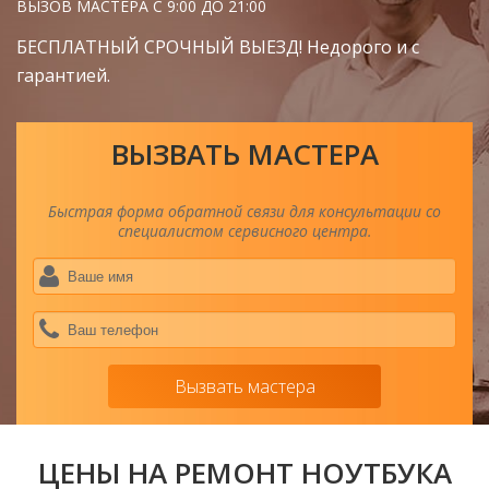
ВЫЗОВ МАСТЕРА С 9:00 ДО 21:00
БЕСПЛАТНЫЙ СРОЧНЫЙ ВЫЕЗД! Недорого и с
гарантией.
ВЫЗВАТЬ МАСТЕРА
Быстрая форма обратной связи для консультации со
специалистом сервисного центра.
Ва
им
*
Ва
тел
*
Вызвать мастера
ЦЕНЫ НА РЕМОНТ НОУТБУКА