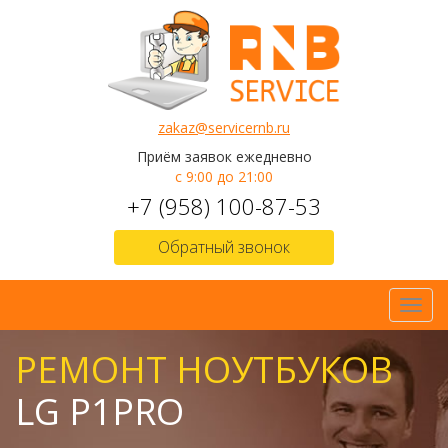
zakaz@servicernb.ru
Приём заявок ежедневно
с 9:00 до 21:00
+7 (958) 100-87-53
Обратный звонок
Toggl
navig
РЕМОНТ НОУТБУКОВ
LG P1PRO