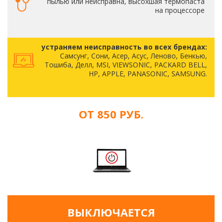
пылью или неисправна, высохшая термопаста
на процессоре
устраняем неисправность во всех брендах:
Самсунг, Сони, Асер, Асус, Леново, Бенкью,
Тошиба, Делл, MSI, VIEWSONIC, PACKARD BELL,
HP, APPLE, PANASONIC, SAMSUNG.
ОТ 850 РУБ.
ВЫКЛЮЧАЕТСЯ