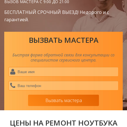
ВЫЗОВ МАСТЕРА С 9:00 ДО 21:00
БЕСПЛАТНЫЙ СРОЧНЫЙ ВЫЕЗД! Недорого и с
гарантией.
ВЫЗВАТЬ МАСТЕРА
Быстрая форма обратной связи для консультации со
специалистом сервисного центра.
Ва
им
*
Ва
тел
*
Вызвать мастера
ЦЕНЫ НА РЕМОНТ НОУТБУКА