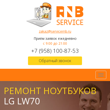
zakaz@servicernb.ru
Приём заявок ежедневно
с 9:00 до 21:00
+7 (958) 100-87-53
Обратный звонок
Toggl
navig
РЕМОНТ НОУТБУКОВ
LG LW70