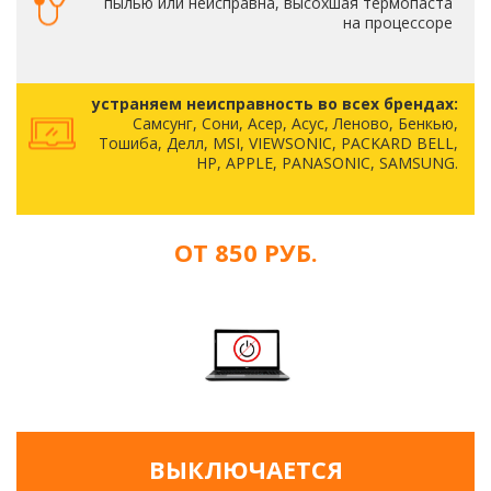
пылью или неисправна, высохшая термопаста
на процессоре
устраняем неисправность во всех брендах:
Самсунг, Сони, Асер, Асус, Леново, Бенкью,
Тошиба, Делл, MSI, VIEWSONIC, PACKARD BELL,
HP, APPLE, PANASONIC, SAMSUNG.
ОТ 850 РУБ.
ВЫКЛЮЧАЕТСЯ