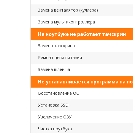
Замена венталятор (куллера)
Замена мультиконтроллера
На ноутбуке не работает тачскрин
Замена тачскрина
Ремонт цепи питания
Замена шлейфа
Не устанавливается программа на но
Восстановление ОС
Установка SSD
Увеличение ОЗУ
Чистка ноутбука