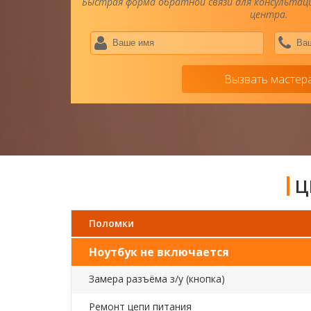
Быстрая форма обратной связи для консультаци
центра.
Ваше
имя
*
Вызвать мастер
Ц
Поломки
Ноутбук не включается
Замера разъёма з/у (кнопка)
Ремонт цепи питания