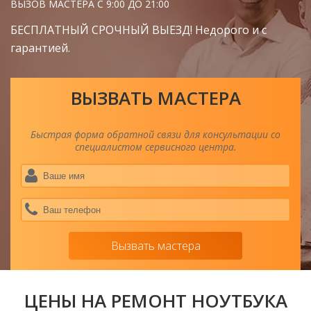
ВЫЗОВ МАСТЕРА С 9:00 ДО 21:00
БЕСПЛАТНЫЙ СРОЧНЫЙ ВЫЕЗД! Недорого и с
гарантией.
ВЫЗВАТЬ МАСТЕРА
Быстрая форма обратной связи для консультации со
специалистом сервисного центра.
Ва
им
*
Ва
тел
*
Вызвать мастера
ЦЕНЫ НА РЕМОНТ НОУТБУКА