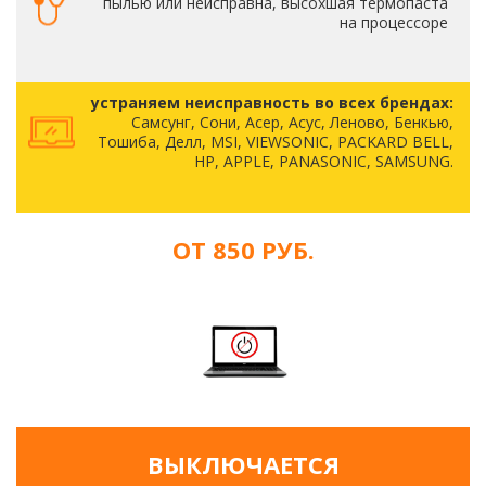
пылью или неисправна, высохшая термопаста
на процессоре
устраняем неисправность во всех брендах:
Самсунг, Сони, Асер, Асус, Леново, Бенкью,
Тошиба, Делл, MSI, VIEWSONIC, PACKARD BELL,
HP, APPLE, PANASONIC, SAMSUNG.
ОТ 850 РУБ.
ВЫКЛЮЧАЕТСЯ