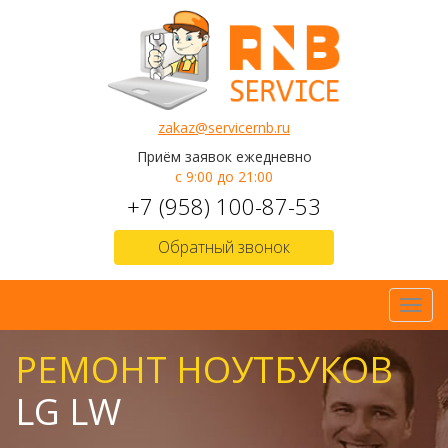
zakaz@servicernb.ru
Приём заявок ежедневно
с 9:00 до 21:00
+7 (958) 100-87-53
Обратный звонок
Toggl
navig
РЕМОНТ НОУТБУКОВ
LG LW