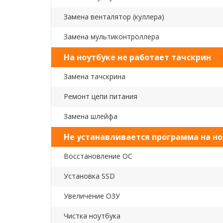
Замена венталятор (куллера)
Замена мультиконтроллера
На ноутбуке не работает тачскрин
Замена тачскрина
Ремонт цепи питания
Замена шлейфа
Не устанавливается программа на но
Восстановление ОС
Установка SSD
Увеличение ОЗУ
Чистка ноутбука