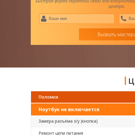
Быстрая форма обратной связи для консультаци
центра.
Ваше
имя
*
Вызвать мастер
Ц
Поломки
Ноутбук не включается
Замера разъёма з/у (кнопка)
Ремонт цепи питания