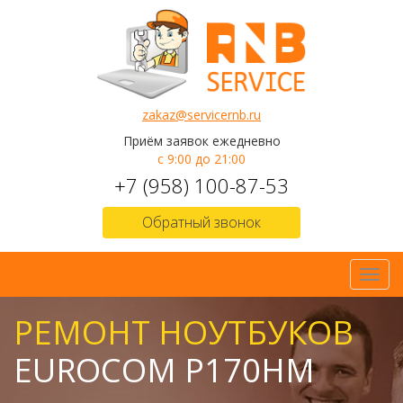
zakaz@servicernb.ru
Приём заявок ежедневно
с 9:00 до 21:00
+7 (958) 100-87-53
Обратный звонок
Toggl
navig
РЕМОНТ НОУТБУКОВ
EUROCOM P170HM