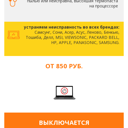
пылью или неисправна, высохшая термопаста
на процессоре
устраняем неисправность во всех брендах:
Самсунг, Сони, Асер, Асус, Леново, Бенкью,
Тошиба, Делл, MSI, VIEWSONIC, PACKARD BELL,
HP, APPLE, PANASONIC, SAMSUNG.
ОТ 850 РУБ.
ВЫКЛЮЧАЕТСЯ