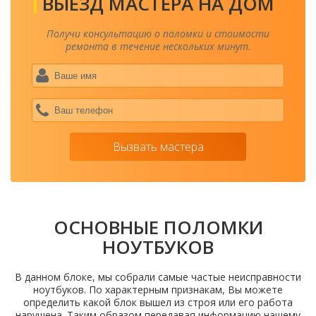
ВЫЕЗД МАСТЕРА НА ДОМ
Получи консультацию о поломки и стоимости
ремонта в течение нескольких минут.
Ваше
имя
*
Ваш
теле
*
Вызвать мастера
ОСНОВНЫЕ ПОЛОМКИ
НОУТБУКОВ
В данном блоке, мы собрали самые частые неисправности
ноутбуков. По характерным признакам, Вы можете
определить какой блок вышел из строя или его работа
нарушена. Таким образом передавая информацию нашему