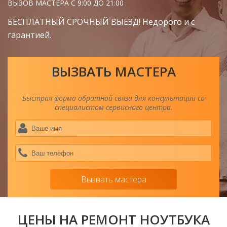
ВЫЗОВ МАСТЕРА С 9:00 ДО 21:00
БЕСПЛАТНЫЙ СРОЧНЫЙ ВЫЕЗД! Недорого и с
гарантией.
ВЫЗВАТЬ МАСТЕРА
Быстрая форма обратной связи для консультации со
специалистом сервисного центра.
Ва
им
*
Ва
тел
*
Вызвать мастера
ЦЕНЫ НА РЕМОНТ НОУТБУКА