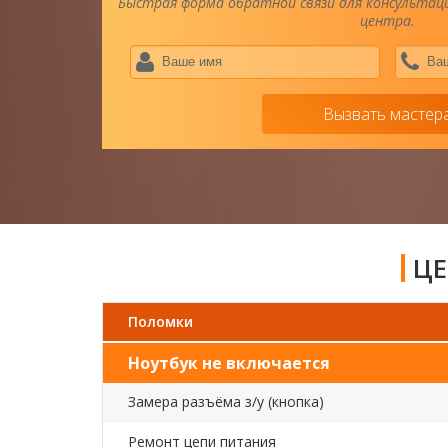
Быстрая форма обратной связи для консультаци
центра.
Ваше
имя
*
Вызвать мастер
ЦЕ
Поломки
Ноутбук не включается
Замера разъёма з/у (кнопка)
Ремонт цепи питания