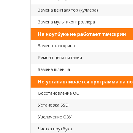
Замена венталятор (куллера)
Замена мультиконтроллера
На ноутбуке не работает тачскрин
Замена тачскрина
Ремонт цепи питания
Замена шлейфа
Не устанавливается программа на но
Восстановление ОС
Установка SSD
Увеличение ОЗУ
Чистка ноутбука