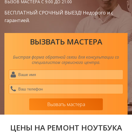
ВЫЗОВ МАСТЕРА С 9:00 ДО 21:00
БЕСПЛАТНЫЙ СРОЧНЫЙ ВЫЕЗД! Недорого и с
гарантией.
ВЫЗВАТЬ МАСТЕРА
Быстрая форма обратной связи для консультации со
специалистом сервисного центра.
Ва
им
*
Ва
тел
*
Вызвать мастера
ЦЕНЫ НА РЕМОНТ НОУТБУКА