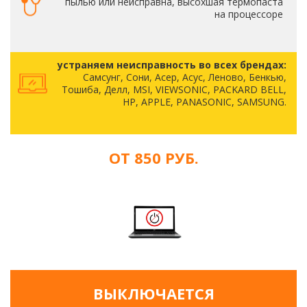
пылью или неисправна, высохшая термопаста
на процессоре
устраняем неисправность во всех брендах:
Самсунг, Сони, Асер, Асус, Леново, Бенкью,
Тошиба, Делл, MSI, VIEWSONIC, PACKARD BELL,
HP, APPLE, PANASONIC, SAMSUNG.
ОТ 850 РУБ.
ВЫКЛЮЧАЕТСЯ