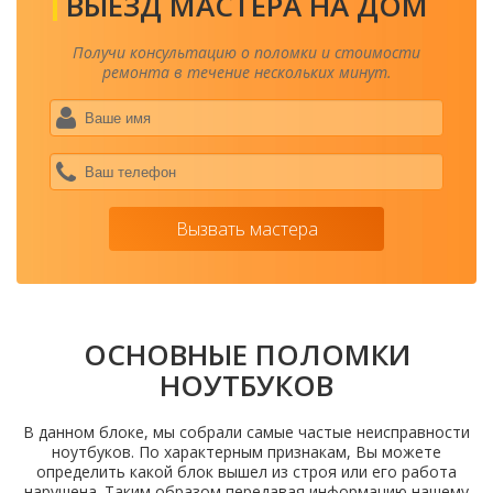
ВЫЕЗД МАСТЕРА НА ДОМ
Получи консультацию о поломки и стоимости
ремонта в течение нескольких минут.
Ваше
имя
*
Ваш
теле
*
Вызвать мастера
ОСНОВНЫЕ ПОЛОМКИ
НОУТБУКОВ
В данном блоке, мы собрали самые частые неисправности
ноутбуков. По характерным признакам, Вы можете
определить какой блок вышел из строя или его работа
нарушена. Таким образом передавая информацию нашему